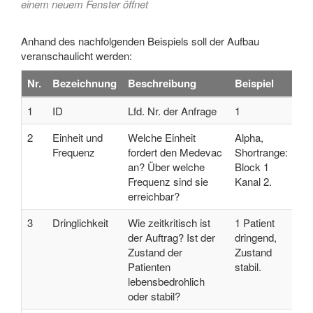
einem neuem Fenster öffnet
Anhand des nachfolgenden Beispiels soll der Aufbau
veranschaulicht werden:
Nr.
Bezeichnung
Beschreibung
Beispiel
1
ID
Lfd. Nr. der Anfrage
1
2
Einheit und
Welche Einheit
Alpha,
Frequenz
fordert den Medevac
Shortrange:
an? Über welche
Block 1
Frequenz sind sie
Kanal 2.
erreichbar?
3
Dringlichkeit
Wie zeitkritisch ist
1 Patient
der Auftrag? Ist der
dringend,
Zustand der
Zustand
Patienten
stabil.
lebensbedrohlich
oder stabil?